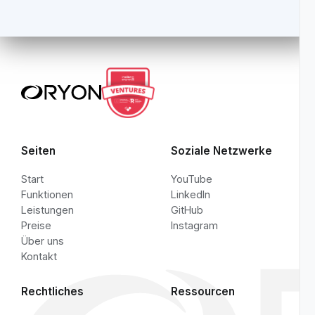
Bei Anwendungsfällen wird das
Produktverständnis konkret.
Sobald klar ist, welches Arbeitsablauf-Problem am
wichtigsten ist, folgt meist entweder ein Direktvergleich
oder ein Pilot auf einem repräsentativen Repository.
Mit Engineering sprechen
Vergleiche ansehen