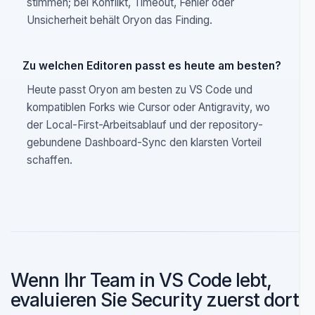
Nein. Code- und Dependency-Analyse laufen lokal in
der IDE. Oryon synchronisiert nur Findings, Metadaten
und den minimalen Kontext, der für KI,
Authentifizierung oder das Dashboard nötig ist.
Kann die KI echte Schwachstellen verbergen?
Der Triage-Flow ist bewusst konservativ. Ein Finding
wird nur verworfen, wenn beide Durchläufe für drop
stimmen; bei Konflikt, Timeout, Fehler oder
Unsicherheit behält Oryon das Finding.
Zu welchen Editoren passt es heute am besten?
Heute passt Oryon am besten zu VS Code und
kompatiblen Forks wie Cursor oder Antigravity, wo
der Local-First-Arbeitsablauf und der repository-