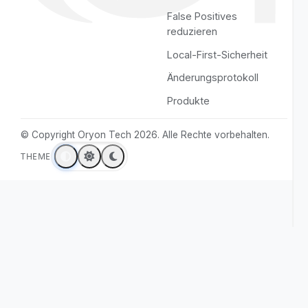
Start
YouTube
Funktionen
LinkedIn
Leistungen
GitHub
Preise
Instagram
Über uns
Kontakt
Rechtliches
Ressourcen
Datenschutzerklärung
Oryon vergleichen
Nutzungsbedingungen
Anwendungsfälle
Cookie-Richtlinie
Cookie-Einstellungen
VS Code-Sicherheit
Cursor-Sicherheit
False Positives
reduzieren
Local-First-Sicherheit