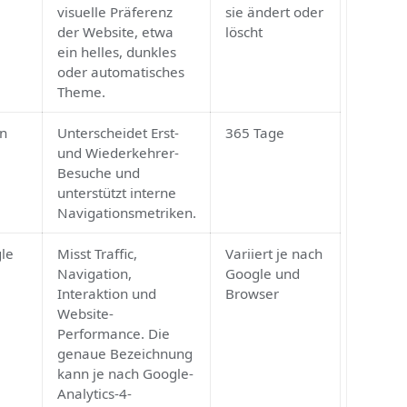
Kategorien und des
Zeitstempels.
Oryon
Merkt sich die
Bis der Nutzer
visuelle Präferenz
sie ändert oder
der Website, etwa
löscht
ein helles, dunkles
oder automatisches
Theme.
Oryon
Unterscheidet Erst-
365 Tage
und Wiederkehrer-
Besuche und
unterstützt interne
Navigationsmetriken.
Google
Misst Traffic,
Variiert je nach
Navigation,
Google und
Interaktion und
Browser