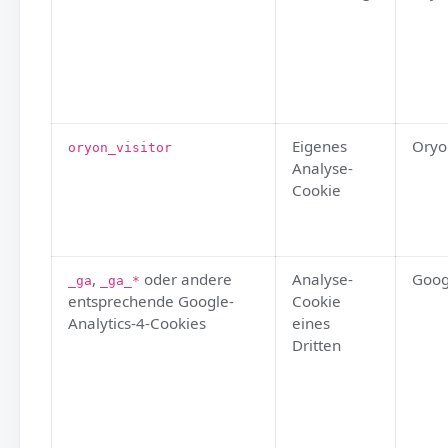
localStorage
oryon-theme-preference
Eigenes
oryon_visitor
Analyse-
Cookie
,
oder andere
Analyse-
_ga
_ga_*
entsprechende Google-
Cookie
Analytics-4-Cookies
eines