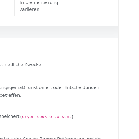
Website-
Performance. Die
genaue Bezeichnung
kann je nach Google-
Analytics-4-
Implementierung
variieren.
 unterschiedliche Zwecke.
ite ordnungsgemäß funktioniert oder Entscheidungen
elbst betreffen.