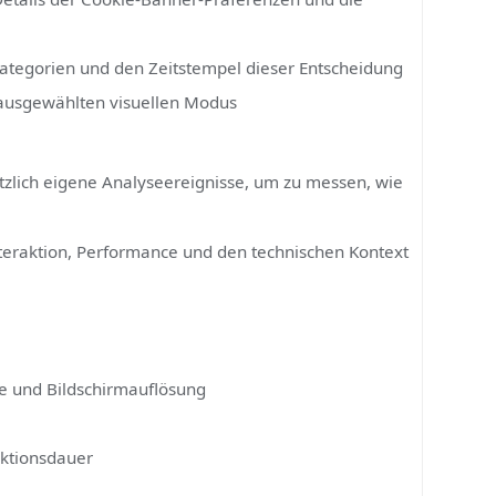
)
on
tatus speichert (
)
oryon_cookie_consent
 die Details der Cookie-Banner-Präferenzen und die
lten Kategorien und den Zeitstempel dieser Entscheidung
utzer ausgewählten visuellen Modus
t zusätzlich eigene Analyseereignisse, um zu messen, wie
on, Interaktion, Performance und den technischen Kontext