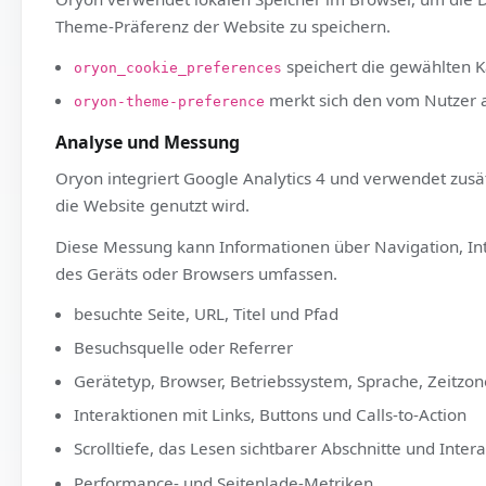
das Sitzungs-Cookie der Website (
_oryon_sessi
das Cookie, das den allgemeinen Einwilligungss
Präferenzen und lokaler Speicher
Oryon verwendet lokalen Speicher im Browser, um
Theme-Präferenz der Website zu speichern.
speichert die gewäh
oryon_cookie_preferences
merkt sich den vom N
oryon-theme-preference
Analyse und Messung
Oryon integriert Google Analytics 4 und verwende
die Website genutzt wird.
Diese Messung kann Informationen über Navigati
des Geräts oder Browsers umfassen.
besuchte Seite, URL, Titel und Pfad