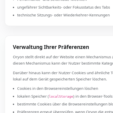
Besuchsquelle oder Referrer
Gerätetyp, Browser, Betriebssystem, Sprache, 
Interaktionen mit Links, Buttons und Calls-to-Ac
Scrolltiefe, das Lesen sichtbarer Abschnitte un
Performance- und Seitenlade-Metriken
ungefährer Sichtbarkeits- oder Fokusstatus des
technische Sitzungs- oder Wiederkehrer-Kenn
Verwaltung Ihrer Präferenzen
Oryon stellt direkt auf der Website einen Mecha
diesen Mechanismus kann der Nutzer bestimmte K