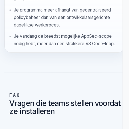
het gedeelde geheugen erachter.
Kies iets anders als
Je editor secundair is en het meeste securitywerk
rond een breder server- of SaaS-platform is
georganiseerd.
Je programma meer afhangt van gecentraliseerd
policybeheer dan van een ontwikkelaarsgerichte
dagelijkse werkproces.
Je vandaag de breedst mogelijke AppSec-scope
nodig hebt, meer dan een strakkere VS Code-loop.