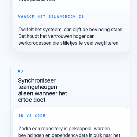
IN VS CODE
Oryon past gedeelde suppressies, een
heuristische prefilter en een strikte AI-triageflow in
twee passes toe.
WAAROM HET BELANGRIJK IS
Twijfelt het systeem, dan blijft de bevinding staan.
Dat houdt het vertrouwen hoger dan
werkprocessen die stilletjes te veel wegfilteren.
03
Synchroniseer
teamgeheugen