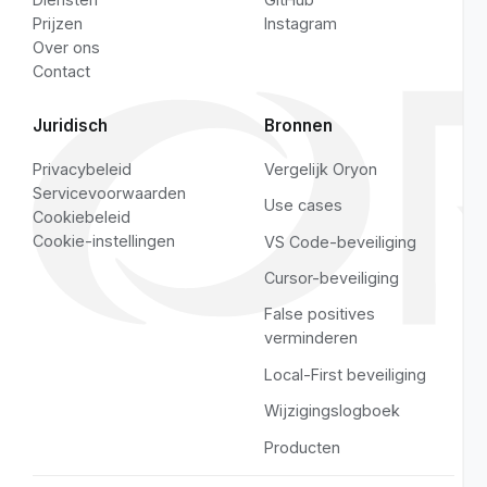
Pagina's
Sociale media
Home
YouTube
Functionaliteiten
LinkedIn
Diensten
GitHub
Prijzen
Instagram
Over ons
Contact
Juridisch
Bronnen