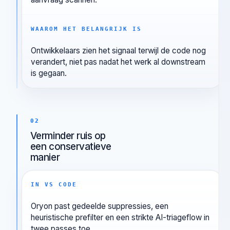
IN VS CODE
De extensie analyseert bestanden terwijl je
bewerkt of opslaat en kan de hele workspace op
aanvraag scannen.
WAAROM HET BELANGRIJK IS
Ontwikkelaars zien het signaal terwijl de code nog
verandert, niet pas nadat het werk al downstream
is gegaan.
02
Verminder ruis op
een conservatieve
manier