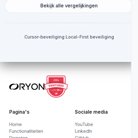
Als je team in VS Code leeft,
evalueer security daar dan eerst.
De echte vraag is niet of de scanner bestaat. Het gaat ero
of het signaal vroeg genoeg verschijnt, betrouwbaar
genoeg blijft en verbinding maakt met teamgeheugen
zonder workflowfrictie toe te voegen.
Spreek met engineering
Bekijk alle vergelijkingen
RELATED RESOURCES
Cursor-beveiliging
·
Local-First beveiliging