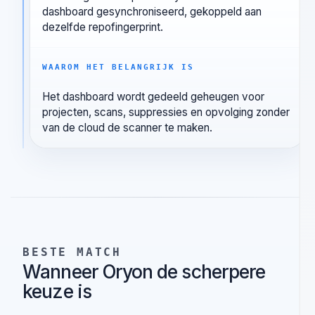
alleen wanneer het
ertoe doet
IN VS CODE
Zodra een repository is gekoppeld, worden
bevindingen en dependencydata in bulk naar het
dashboard gesynchroniseerd, gekoppeld aan
dezelfde repofingerprint.
WAAROM HET BELANGRIJK IS
Het dashboard wordt gedeeld geheugen voor
projecten, scans, suppressies en opvolging zonder
van de cloud de scanner te maken.