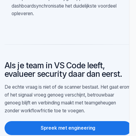
De triageflow is bewust conservatief. Een bevinding
wordt alleen verwijderd als beide passes het eens zijn
over drop; bij conflict, timeout, fout of onzekerheid
houdt Oryon de bevinding.
Met welke editors past het vandaag het best?
Vandaag is de beste match VS Code en compatibele
forks zoals Cursor of Antigravity, waar de local-first
werkproces en repositorygekoppelde
dashboardsynchronisatie het duidelijkste voordeel
opleveren.