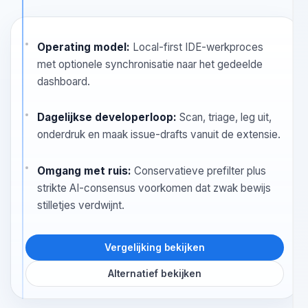
gestandaardiseerd binnen de bredere
productsuite, kan Snyk Code de
natuurlijke keuze blijven. Als je team
de dagelijkse loop dichter bij VS Code
wil houden en ruis conservatief wil
verminderen, is Oryon vaak de
schonere fit.
Operating model:
Local-first IDE-werkproces
met optionele synchronisatie naar het gedeelde
dashboard.
Dagelijkse developerloop:
Scan, triage, leg uit,
onderdruk en maak issue-drafts vanuit de extensie.