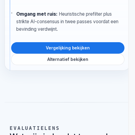
Productscope:
Gefocust op code-
securityworkflow binnen development op basis van
VS Code.
IDE-werkproces:
Lokale scan, conservatieve
triage, suppressies, issue-drafts en
dashboardacties vanuit de extensie.
Omgang met ruis:
Heuristische prefilter plus
strikte AI-consensus in twee passes voordat een
bevinding verdwijnt.
Vergelijking bekijken
Alternatief bekijken