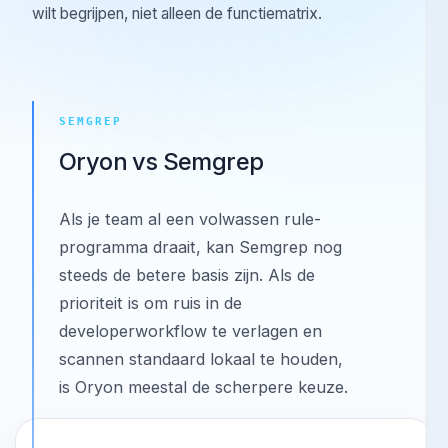
Gebruik deze pagina's als je selectielijst al een bekende
leverancier bevat en je de afwegingen in de werkwijze
wilt begrijpen, niet alleen de functiematrix.
SEMGREP
Oryon vs Semgrep
Als je team al een volwassen rule-
programma draait, kan Semgrep nog
steeds de betere basis zijn. Als de
prioriteit is om ruis in de
developerworkflow te verlagen en
scannen standaard lokaal te houden,