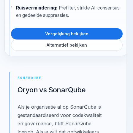
teams op basis van VS Code.
IDE-werkproces:
Diagnostiek, resultaten, AI-
uitleg, issue-drafting en hubacties in één extensie.
Ruisvermindering:
Prefilter, strikte AI-consensus
en gedeelde suppressies.
Vergelijking bekijken
Alternatief bekijken
SONARQUBE
Oryon vs SonarQube