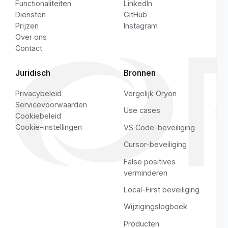
RELATED RESOURCES
Use cases
·
False positives verminderen
Pagina's
Sociale media
Home
YouTube
Functionaliteiten
LinkedIn
Diensten
GitHub