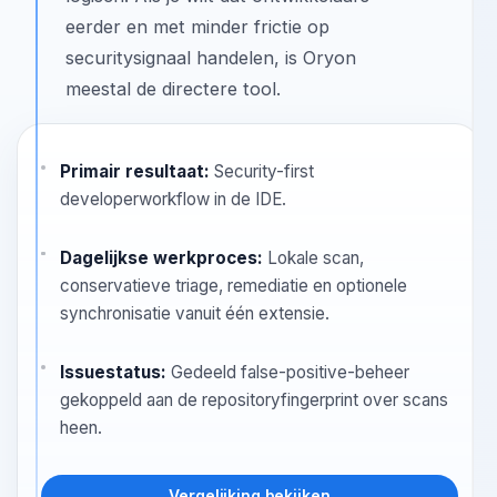
Als je organisatie al op SonarQube is
gestandaardiseerd voor codekwaliteit
en governance, blijft SonarQube
logisch. Als je wilt dat ontwikkelaars
eerder en met minder frictie op
securitysignaal handelen, is Oryon
meestal de directere tool.
Primair resultaat:
Security-first
developerworkflow in de IDE.
Dagelijkse werkproces:
Lokale scan,
conservatieve triage, remediatie en optionele
synchronisatie vanuit één extensie.