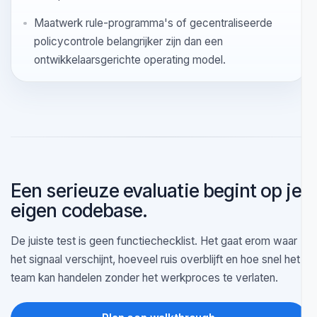
relevant is voor het bredere team.
Signaalkwaliteit en adoptie met weinig frictie voor jou
belangrijker zijn dan de breedste AppSec-scope op
papier.
Kies een breder platform als
Je inkoopteam eerst één breder platform wil dat veel
aangrenzende AppSec-categorieën afdekt.
Je team al een volwassen, platformgerichte
werkproces draait en de editor secundair is.
Maatwerk rule-programma's of gecentraliseerde
policycontrole belangrijker zijn dan een
ontwikkelaarsgerichte operating model.