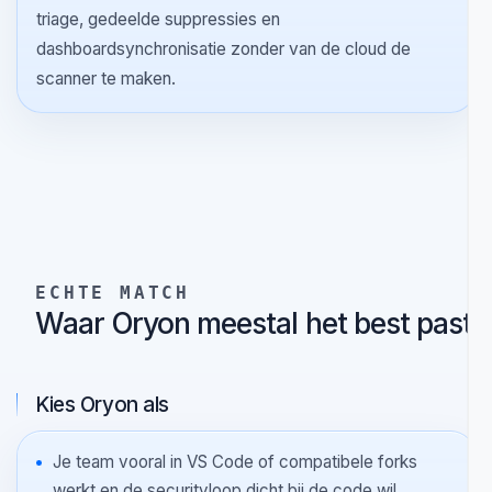
Kijk naar wat blijft bestaan na de eerste scan:
suppressies, scanhistorie, projectkoppeling en
teamopvolging. Dat is het verschil tussen geïsoleerde
alerts en een besturingssysteem voor securitywerk.
Waar Oryon vandaag het sterkst in is
Vandaag is Oryon het sterkst voor teams op VS Code
en compatibele forks die local-first code- en
dependencyanalyse willen, met conservatieve AI-
triage, gedeelde suppressies en
dashboardsynchronisatie zonder van de cloud de
scanner te maken.