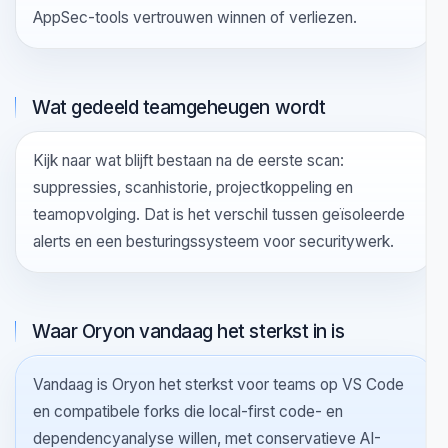
begint in de IDE, in CI of binnen een vendorplatform.
Die keuze verandert adoptie meer dan welke losse
feature dan ook.
Hoe het product met ruis omgaat
Vraag hoe bevindingen worden verwijderd, wie het
signaal afstemt en of onzekerheid issues verbergt of
zichtbaar houdt. Met ruis omgaan is meestal waar
AppSec-tools vertrouwen winnen of verliezen.
Wat gedeeld teamgeheugen wordt