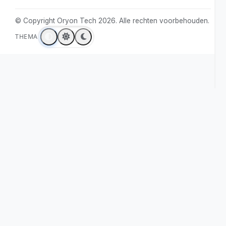
Prijzen
Instagram
Over ons
Contact
Juridisch
Bronnen
Privacybeleid
Vergelijk Oryon
Servicevoorwaarden
Use cases
Cookiebeleid
Cookie-instellingen
VS Code-beveiliging
Cursor-beveiliging
False positives
verminderen
Local-First beveiliging
Wijzigingslogboek
Producten