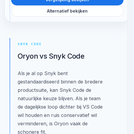
Issuestatus:
Gedeeld false-positive-beheer
gekoppeld aan de repositoryfingerprint over scans
heen.
Vergelijking bekijken
Alternatief bekijken
SNYK CODE
Oryon vs Snyk Code
Als je al op Snyk bent