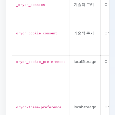
이름
유형
제
기술적 쿠키
Or
_oryon_session
기술적 쿠키
Or
oryon_cookie_consent
localStorage
Or
oryon_cookie_preferences