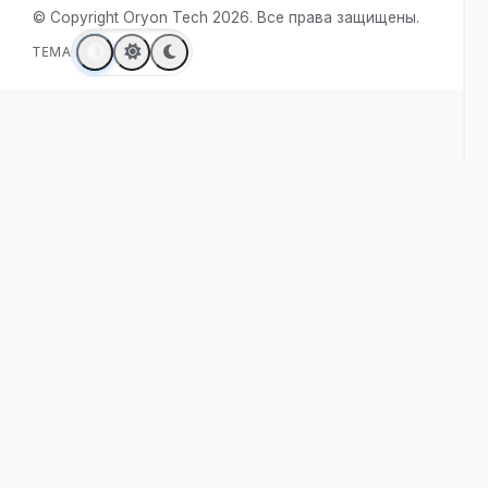
Контакты
Правовая
Ресурсы
информация
Сравнить Oryon
Политика
Сценарии
конфиденциальности
использования
Условия использования
Политика cookie
Безопасность для VS
Настройки cookie
Code
Безопасность для
Cursor
Снизить число ложных
срабатываний
Безопасность local-first
Журнал изменений
Продукты