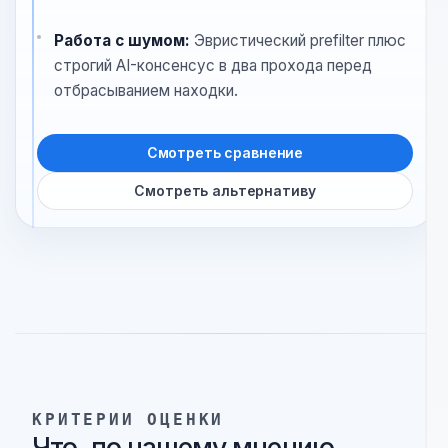
разработчика.
Охват продукта:
Сфокусирован на workflow
безопасности кода внутри разработки на базе
VS Code.
IDE-workflow:
Локальный scan, консервативный
triage, suppressions, черновики issues и действия
с дашбордом из расширения.
Работа с шумом:
Эвристический prefilter плюс
строгий AI-консенсус в два прохода перед
отбрасыванием находки.
Смотреть сравнение