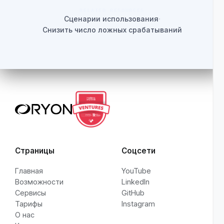
Серьёзная оценка начинается на
вашей собственной кодовой
базе.
Правильный тест — не чек-лист функций. Важно, где
появляется сигнал, сколько шума остаётся и как
быстро команда может действовать, не выходя из
рабочего процесса.
Забронировать walkthrough
Открыть возможности Oryon
RELATED RESOURCES