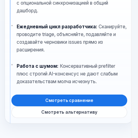
держать ежедневный цикл ближе к
VS Code и консервативно снижать
шум, Oryon часто оказывается
более чистым fit.
Операционная модель:
IDE-workflow local-first
с опциональной синхронизацией в общий
дашборд.
Ежедневный цикл разработчика:
Сканируйте,
проводите triage, объясняйте, подавляйте и
создавайте черновики issues прямо из
расширения.
Работа с шумом:
Консервативный prefilter