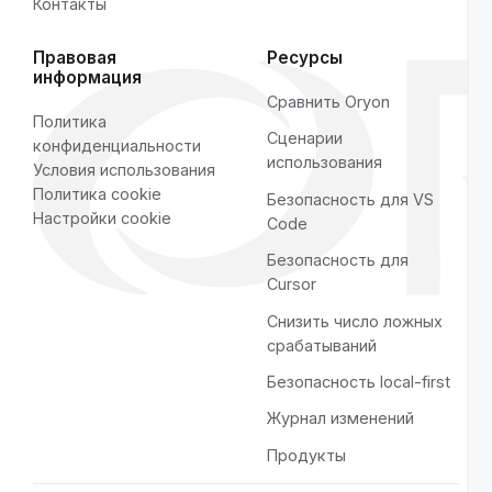
Сценарии использования
·
Снизить число ложных срабатываний
Страницы
Соцсети
Главная
YouTube
Возможности
LinkedIn
Сервисы
GitHub
Тарифы
Instagram
О нас