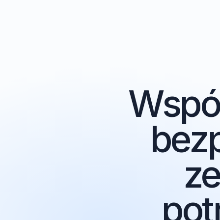
Wspó
bez
z