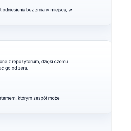
być wysyłane w chunkach, tak aby dashboard
rium.
y punkt odniesienia bez zmiany miejsca, w
 połączone z repozytorium, dzięki czemu
 budować go od zera.