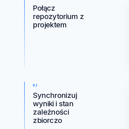
01
Połącz
repozytorium z
projektem
02
Synchronizuj