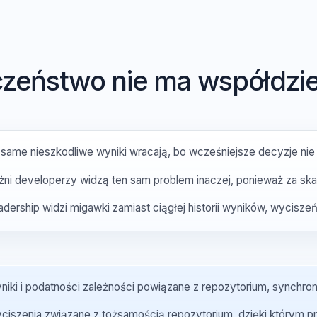
IE
eczeństwo nie ma współd
Te same nieszkodliwe wyniki wracają, bo wcześniejsze decyz
Różni developerzy widzą ten sam problem inaczej, ponieważ z
Leadership widzi migawki zamiast ciągłej historii wyników, wy