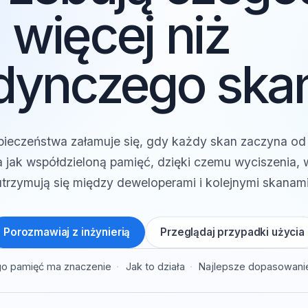
trzebują czeg
więcej niż
edynczego sk
ezpieczeństwa załamuje się, gdy każdy skan zaczyn
ia jak współdzieloną pamięć, dzięki czemu wyciszeni
utrzymują się między deweloperami i kolejnymi s
Porozmawiaj z inżynierią
Przeglądaj przypadki 
zego pamięć ma znaczenie
Jak to działa
Najlepsze dopa