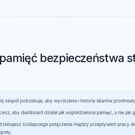
Na tym polega różnica między jednorazowym skaner
operować stale.
 pamięć bezpieczeństwa 