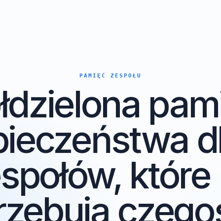
PAMIĘĆ ZESPOŁU
łdzielona pa
pieczeństwa 
espołów, któr