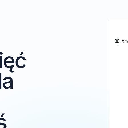
mięć
dla
e