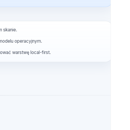
trwały dłużej niż jedną lokalną sesję.
e jak główny skaner.
racy dewelopera a follow-upem na poziomie całego
erwszym skanie.
 Twoim modelu operacyjnym.
t zachować warstwę local-first.