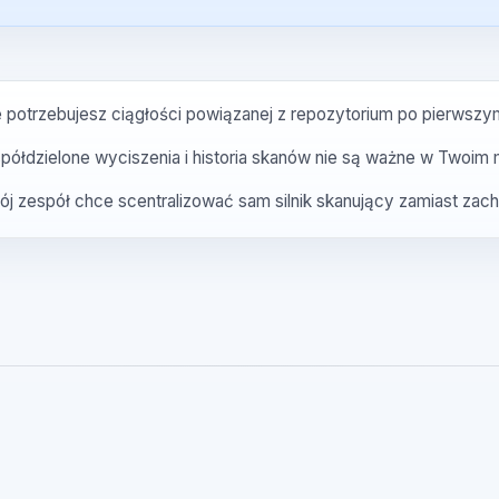
Twój zespół potrzebuje, aby wyciszenia i historia skanów prze
Chcesz, aby dashboard działał jak współdzielona pamięć, a ni
Potrzebujesz ściślejszego połączenia między przepływem p
zespołu.
Nie potrzebujesz ciągłości powiązanej z repozytorium po pi
Współdzielone wyciszenia i historia skanów nie są ważne w
Twój zespół chce scentralizować sam silnik skanujący zamias