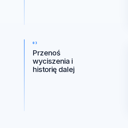
wyniki i stan
zależności
zbiorczo
03
Przenoś
wyciszenia i
historię dalej