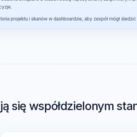
Wyniki i podatności zależności powiązane z repozytorium, s
Wyciszenia związane z tożsamością repozytorium, dzięki k
decyzje.
Historia projektu i skanów w dashboardzie, aby zespół mógł 
tają się współdzielonym 