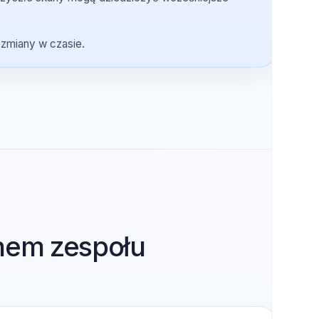
ynchronizowane zbiorczo po jego podłączeniu.
tórym przyszłe skany mogą dziedziczyć wcześniejsze
śledzić zmiany w czasie.
stanem zespołu