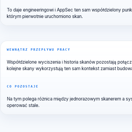
Po podłączeniu wyniki i podatności zależności mogą 
odzwierciedlał najnowszy stan skanu danego repozyto
CO POZOSTAJE
To daje engineeringowi i AppSec ten sam współdzielon
którym pierwotnie uruchomiono skan.
WEWNĄTRZ PRZEPŁYWU PRACY
Współdzielone wyciszenia i historia skanów pozostają
kolejne skany wykorzystują ten sam kontekst zamiast
CO POZOSTAJE