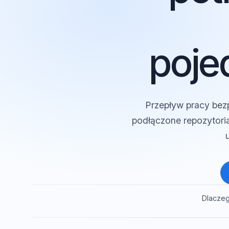
po
poj
Przepływ pracy b
podłączone repozytor
Dlac