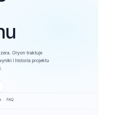
oś
anu
a od zera. Oryon traktuje
a, wyniki i historia projektu
kanami.
użycia
sowanie
FAQ