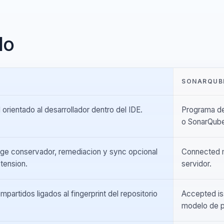
ado
SON
dad orientado al desarrollador dentro del IDE.
Progr
o Son
 triage conservador, remediacion y sync opcional
Conne
 extension.
servi