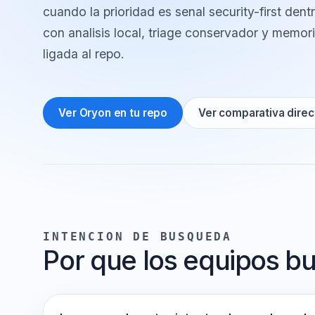
viven en la misma plataforma central. Oryon
cuando la prioridad es senal security-first de
con analisis local, triage conservador y me
ligada al repo.
Ver Oryon en tu repo
Ver comparativa di
INTENCION DE BUSQUEDA
Por que los equipos 