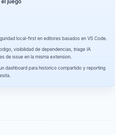
mbia el juego
uerte para equipos que trabajan en VS Code y forks
n analisis local de codigo y dependencias, y buscan reducir
jo del editor.
 de seguridad local-first en editores basados en VS Code.
 de codigo, visibilidad de dependencias, triage IA
rradores de issue en la misma extension.
os con un dashboard para historico compartido y reporting
lo necesita.