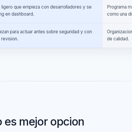
 compartidos ligados al fingerprint del repositorio
Accep
s.
model
idad ligero que empieza con desarrolladores y se
Progr
orting en dashboard.
como 
timizan para actuar antes sobre seguridad y con
Organ
 de revision.
de ca