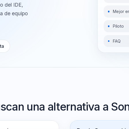
 encaja mejor
C
ntro del IDE,
M
moria de equipo
P
F
recta
buscan una alternativa a