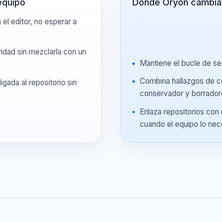
el equipo
Donde Oryon ca
en el editor, no esperar a
Hoy Oryon es mas f
compatibles, quiere
.
ruido sin sacar el flu
guridad sin mezclarla con un
Mantiene el bucle
Combina hallazgos
 ligada al repositorio sin
conservador y bo
o.
Enlaza repositori
cuando el equipo 