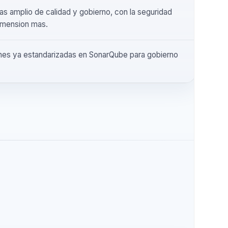
ted issues, false positives y sincronizacion a traves del
o de plataforma de Sonar.
ama mas amplio de calidad y gobierno, con la seguridad
una dimension mas.
izaciones ya estandarizadas en SonarQube para gobierno
lidad.