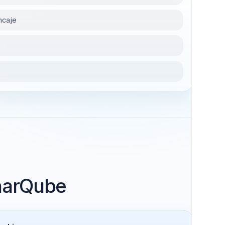
omparativa
ejor encaje
iloto
AQ
 SonarQube