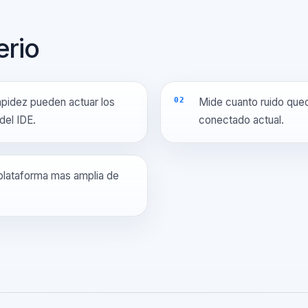
serio
ue rapidez pueden actuar los
Mide cuanto ruid
ro del IDE.
conectado actua
 una plataforma mas amplia de