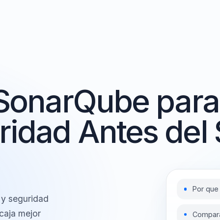
a SonarQube pa
ridad Antes de
P
rno y seguridad