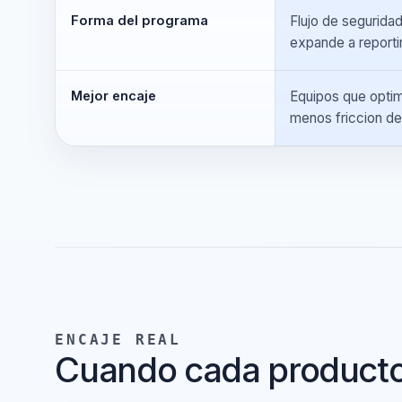
Estado de issues
False positives
entre escaneo
Forma del programa
Flujo de segur
expande a rep
Mejor encaje
Equipos que op
menos friccion