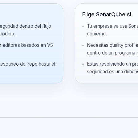
o es mejor opcion
Elige SonarQube
de seguridad dentro del flujo
Tu empresa ya us
 de codigo.
gobierno.
as en editores basados en VS
Necesitas quality
dentro de un pro
el escaneo del repo hasta el
Estas resolviend
seguridad es una 